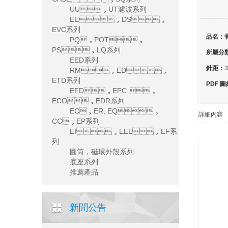
UU，UT濾波系列
EE，DS，
EVC系列
品名：
PQ，POT，
PS，LQ系列
所屬分
EED系列
針距：
3
RM，ED，
ETD系列
PDF 
EFD，EPC ，
ECO，EDR系列
EC，ER, EQ，
詳細內容
CC，EP系列
EI，EEL，EF系
列
圓筒，磁環外殼系列
底座系列
推薦產品
新聞公告