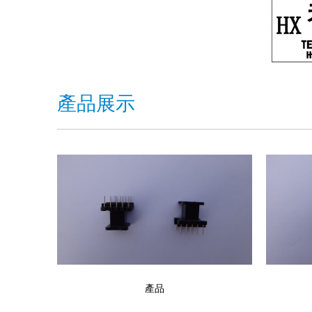
產品展示
產品