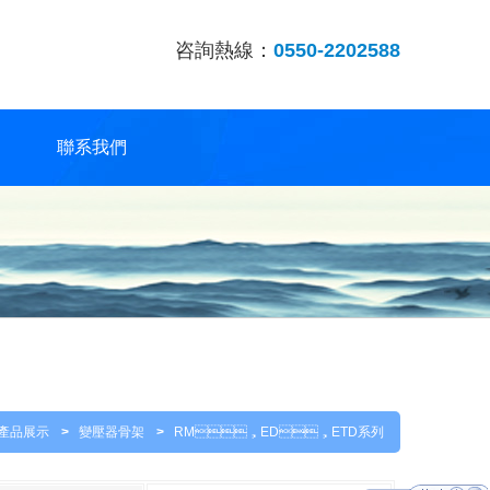
咨詢熱線：
0550-2202588
聯系我們
產品展示
>
變壓器骨架
>
RM，ED，ETD系列